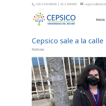
+56 9 34106565 | 42 2 296490
cepsico@ubiob
Inicio
Cepsico sale a la calle
Noticias