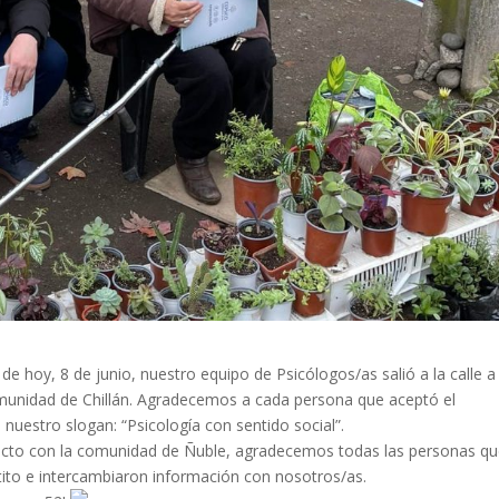
e hoy, 8 de junio, nuestro equipo de Psicólogos/as salió a la calle a
 comunidad de Chillán. Agradecemos a cada persona que aceptó el
nuestro slogan: “Psicología con sentido social”.
tacto con la comunidad de Ñuble, agradecemos todas las personas qu
tito e intercambiaron información con nosotros/as.