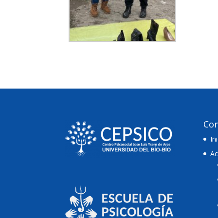
Con
In
Ac