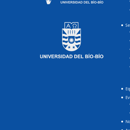
Se
Eq
Ev
No