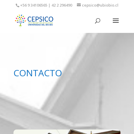
+56 9 34106565 | 42 2 296490
cepsico@ubiobio.cl
CONTACTO