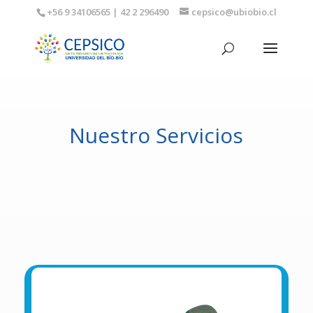
+56 9 34106565 | 42 2 296490
cepsico@ubiobio.cl
Nuestro Servicios