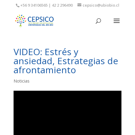
+56 9 34106565 | 42 2 296490
cepsico@ubiobio.cl
VIDEO: Estrés y
ansiedad, Estrategias de
afrontamiento
Noticias