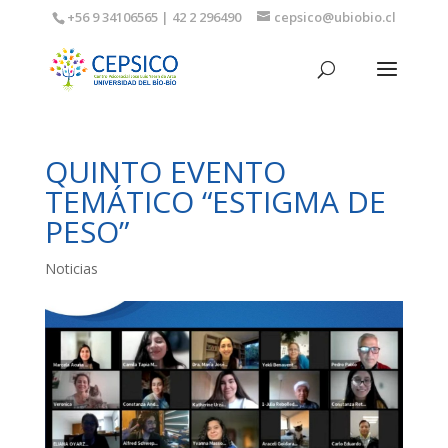
+56 9 34106565 | 42 2 296490
cepsico@ubiobio.cl
QUINTO EVENTO
TEMÁTICO “ESTIGMA DE
PESO”
Noticias