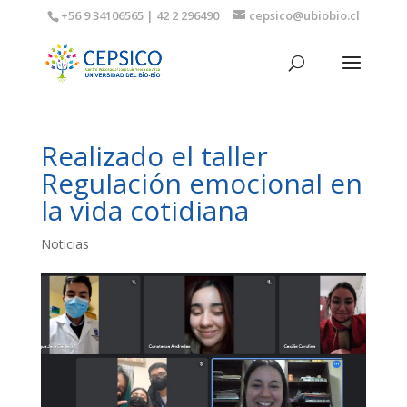
+56 9 34106565 | 42 2 296490
cepsico@ubiobio.cl
Realizado el taller
Regulación emocional en
la vida cotidiana
Noticias