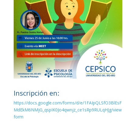
Inscripción en:
https://docs.google.com/forms/d/e/1FAIpQLSfO3BlEsF
MdEkM6NMjG_qspIK0Jo4qwnjz_ce1sRp9RULqHJg/view
form