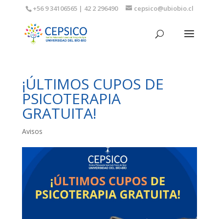
+56 9 34106565 | 42 2 296490
cepsico@ubiobio.cl
¡ÚLTIMOS CUPOS DE
PSICOTERAPIA
GRATUITA!
Avisos