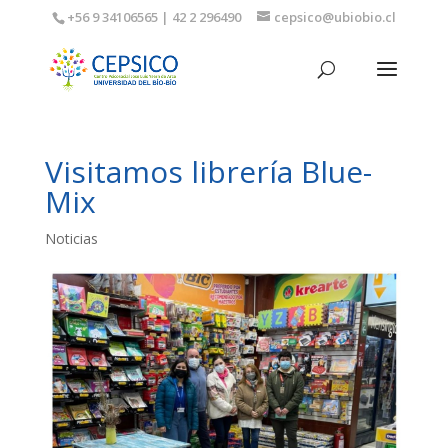
+56 9 34106565 | 42 2 296490
cepsico@ubiobio.cl
Visitamos librería Blue-
Mix
Noticias